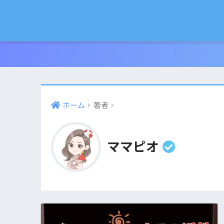
ホーム
著者
ママピオ