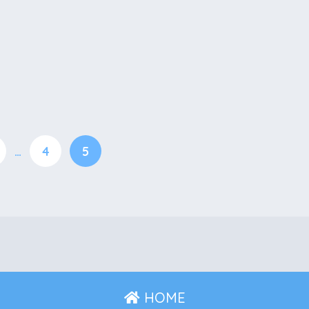
…
4
5
HOME