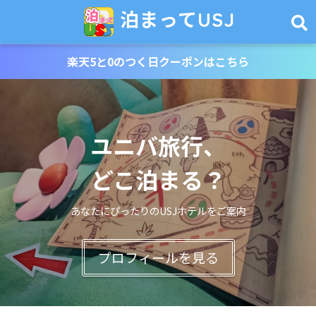
泊まってUSJ
楽天5と0のつく日クーポンはこちら
ユニバ旅行、
どこ泊まる？
あなたにぴったりのUSJホテルをご案内
プロフィールを見る