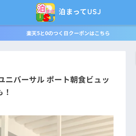
泊まってUSJ
楽天5と0のつく日クーポンはこちら
ユニバーサル ポート朝食ビュッ
も！