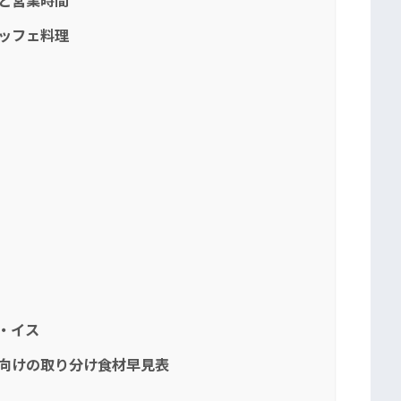
金と営業時間
ュッフェ料理
・イス
児向けの取り分け食材早見表