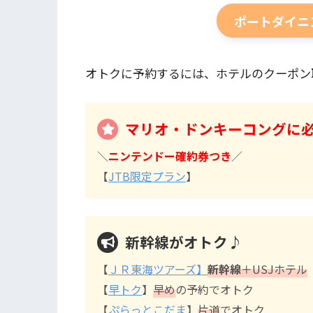
ポートダイニ
オトクに予約するには、ホテルのクーポン
マリオ・ドンキーコングに
＼
ニンテンドー確約券つき
／
【
JTB限定プラン
】
新幹線がオトク♪
【
ＪＲ東海ツアーズ】
新幹線
＋USJホテル
【
早トク
】
早め
の予約でオトク
【
ぷらっとこだま
】
片道
でオトク