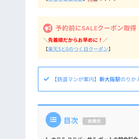
予約前にSALEクーポン取得
＼
先着順だからお早めに！
／
【
楽天5と0のつく日クーポン
】
【鉄道マンが案内】
新大阪駅
のりか
目次
非表示