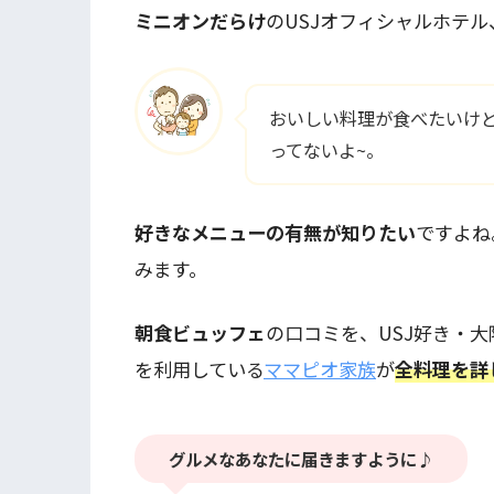
ミニオンだらけ
のUSJオフィシャルホテ
おいしい料理が食べたいけ
ってないよ~。
好きなメニューの有無が知りたい
ですよね
みます。
朝食ビュッフェ
の口コミを、USJ好き・大
を利用している
ママピオ家族
が
全料理を詳
グルメなあなたに届きますように♪