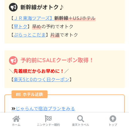
新幹線がオトク♪
【
ＪＲ東海ツアーズ】
新幹線
＋USJホテル
【
早トク
】
早め
の予約でオトク
【
ぷらっとこだま
】
片道
でオトク
予約前にSALEクーポン取得！
＼
先着順だからお早めに！
／
【
楽天5と0のつく日クーポン
】
ホテル近鉄
じゃらんで宿泊プランをみる
楽天トラベルで宿泊プランをみる
ホーム
ニンテンドー確約
楽天トラベル
トップ