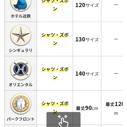
シャツ・ズボ
120
ー
サイズ
ン
ホテル近鉄
シャツ・ズボ
130
ー
サイズ
ン
シンギュラリ
シャツ・ズボ
140
ー
サイズ
ン
オリエンタル
120
シャツ・ズボ
着丈
c
90
着丈
cm
ン
m
パークフロント