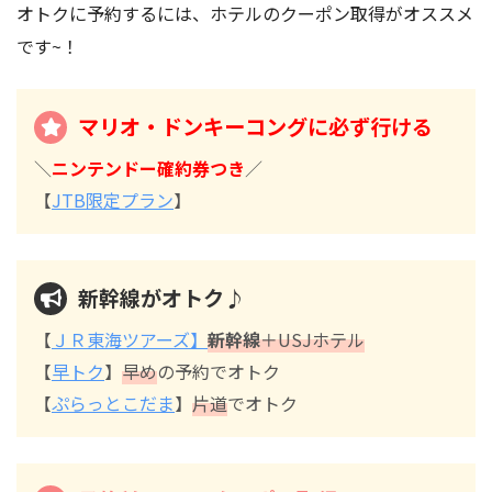
オトクに予約するには、ホテルのクーポン取得がオススメ
です~！
マリオ・ドンキーコングに必ず行ける
＼
ニンテンドー確約券つき
／
【
JTB限定プラン
】
新幹線がオトク♪
【
ＪＲ東海ツアーズ】
新幹線
＋USJホテル
【
早トク
】
早め
の予約でオトク
【
ぷらっとこだま
】
片道
でオトク