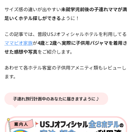
サイズ感の違いが出やすい
未就学児前後の子連れママが満
足いくホテル探しができる
ように！
この記事では、普段USJオフィシャルホテルを利用してる
ママピオ家族
が
4歳
と
2歳
へ
実際に子供用パジャマを着用さ
せた感想や写真
をご紹介します。
あわせて各ホテル客室の子供用アメニティ類もレビューし
ます。
子連れ旅行計画中のあなたに届きますように♪