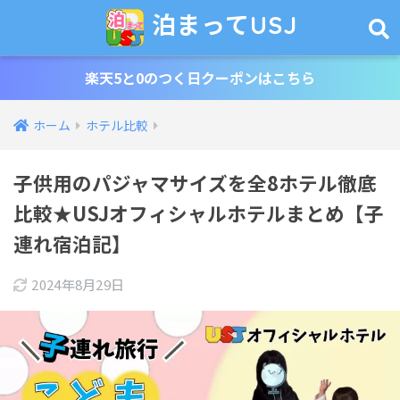
泊まってUSJ
楽天5と0のつく日クーポンはこちら
ホーム
ホテル比較
子供用のパジャマサイズを全8ホテル徹底
比較★USJオフィシャルホテルまとめ【子
連れ宿泊記】
2024年8月29日