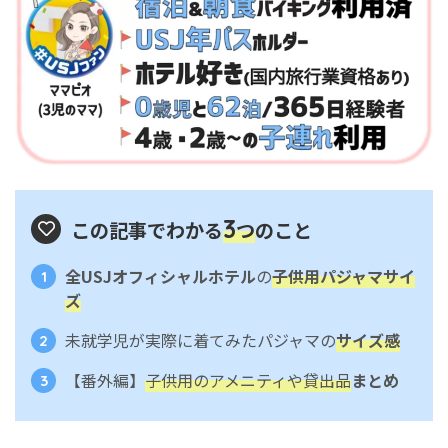
3
この記事でわかる
つ
のこと
全USJオフィシャルホテル
の
子供用パジャマサイ
ズ
未就学児が実際に着てみたパジャマの
サイズ感
【番外編】
子供用のアメニティや貸出品
まとめ