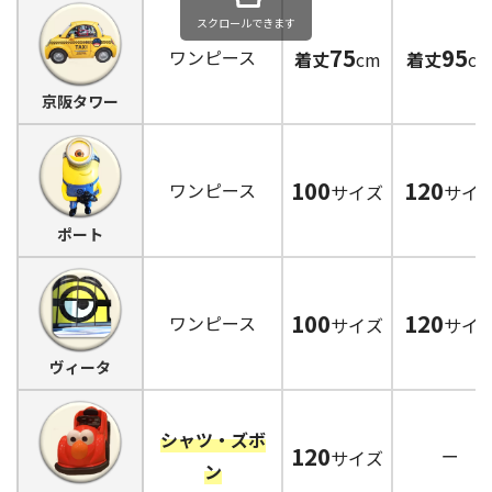
スクロールできます
75
95
ワンピース
着丈
cm
着丈
c
京阪タワー
100
120
ワンピース
サイズ
サイ
ポート
100
120
ワンピース
サイズ
サイ
ヴィータ
シャツ・ズボ
120
ー
サイズ
ン