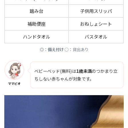
踏み台
子供用スリッパ
補助便座
おねしょシート
ハンドタオル
バスタオル
◎
：
備え付け
○：貸出あり
ベビーベッド(無料)は
1歳未満
のつかまり立
ちしない赤ちゃんが対象です。
ママピオ