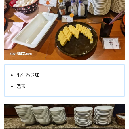
出汁巻き卵
温玉