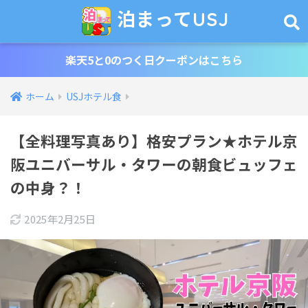
泊まってUSJ
楽天5と0のつく日クーポンはこちら
ホーム
USJホテル食
【全料理写真あり】格安プラン★ホテル京
阪ユニバーサル・タワーの朝食ビュッフェ
の中身？！
2025年2月25日