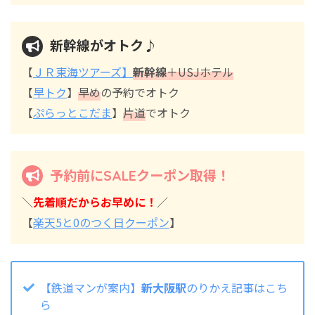
新幹線がオトク♪
【
ＪＲ東海ツアーズ】
新幹線
＋USJホテル
【
早トク
】
早め
の予約でオトク
【
ぷらっとこだま
】
片道
でオトク
予約前にSALEクーポン取得！
＼
先着順だからお早めに！
／
【
楽天5と0のつく日クーポン
】
【鉄道マンが案内】
新大阪駅
のりかえ記事はこち
ら