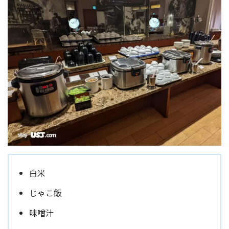
白米
じゃこ飯
味噌汁