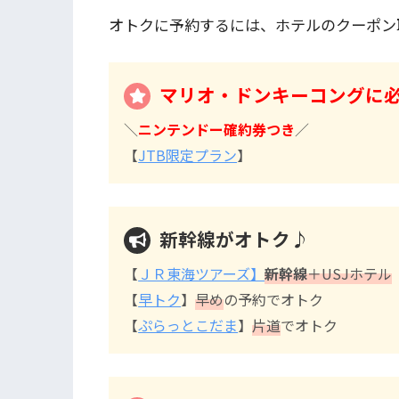
オトクに予約するには、ホテルのクーポン
マリオ・ドンキーコングに
＼
ニンテンドー確約券つき
／
【
JTB限定プラン
】
新幹線がオトク♪
【
ＪＲ東海ツアーズ】
新幹線
＋USJホテル
【
早トク
】
早め
の予約でオトク
【
ぷらっとこだま
】
片道
でオトク