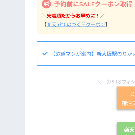
予約前にSALEクーポン取得
＼
先着順だからお早めに！
／
【
楽天5と0のつく日クーポン
】
【鉄道マンが案内】
新大阪駅
のりか
【USJオフィ
じ
宿泊
楽天