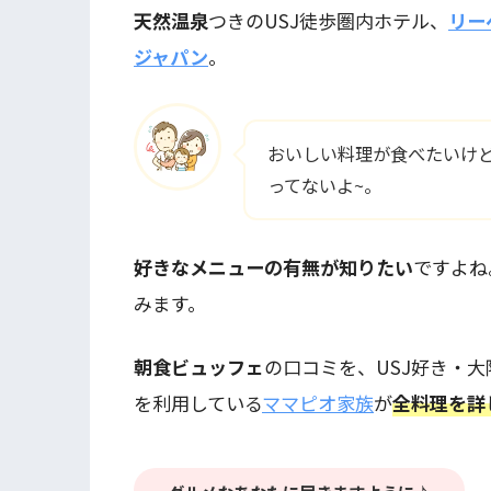
天然温泉
つきのUSJ徒歩圏内ホテル、
リー
ジャパン
。
おいしい料理が食べたいけ
ってないよ~。
好きなメニューの有無が知りたい
ですよね
みます。
朝食ビュッフェ
の口コミを、USJ好き・大
を利用している
ママピオ家族
が
全料理を詳