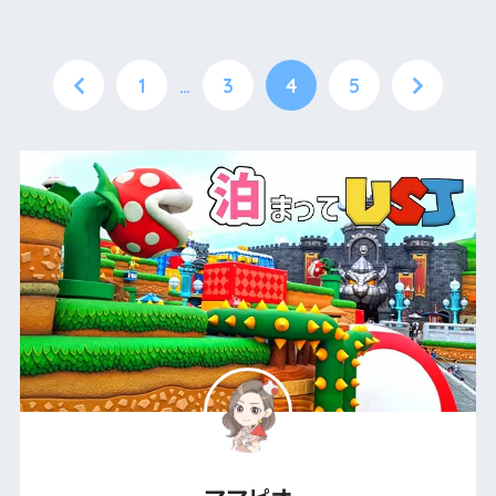
1
…
3
4
5