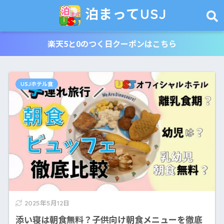
泊まってUSJ
楽天5と0のつく日クーポンはこちら
USJホテル食
2025年5月12日
添い寝は朝食無料？子供向け朝食メニューを徹底