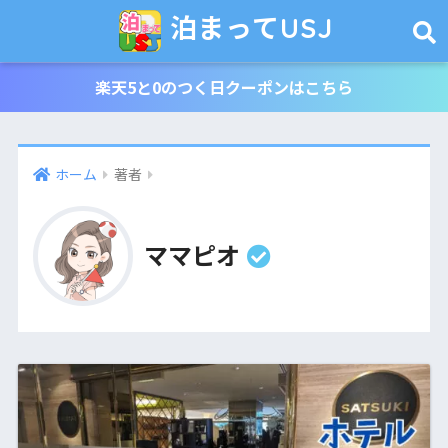
泊まってUSJ
楽天5と0のつく日クーポンはこちら
ホーム
著者
ママピオ