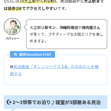
USJには
JR大正駅から約
14
分
。民泊施設から
大正駅まで
は
徒歩2分
でアクセスしやすい
です。
大正駅は
粉モン
、
沖縄料理店
や
焼肉屋さん
が多くて、プチディープな大阪エリアを楽し
パパッシー
めますよ。
楽天Vacation STAY
民泊施設「オレンジハウス
１A
」のおねだんを確
認する
2～3世帯でお泊り♪寝室が3部屋ある民泊