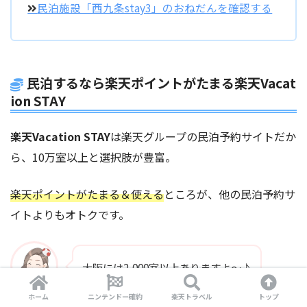
民泊施設「西九条stay3」のおねだんを確認する
民泊するなら楽天ポイントがたまる
楽天Vacat
ion STAY
楽天Vacation STAY
は楽天グループの民泊予約サイトだか
ら、10万室以上と選択肢が豊富。
楽天ポイントがたまる＆使える
ところが、他の民泊予約サ
イトよりもオトクです。
大阪には2,000室以上ありますよ～♪
ホーム
ニンテンドー確約
楽天トラベル
トップ
ママピオ