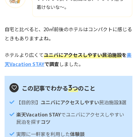
着けないな～。
自宅と比べると、20㎡前後のホテルはコンパクトに感じる
ときもありますよね。
ホテルより広くて
ユニバにアクセスしやすい民泊施設
を
楽
天Vacation STAY
で調査
しました。
3
この記事でわかる
つ
のこと
【目的別】
ユニバにアクセスしやすい
民泊施設
3
選
楽天Vacation STAY
でユニバにアクセスしやすい
民泊を探す
コツ
実際に一軒家を利用した
体験談