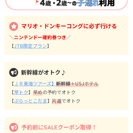
マリオ・ドンキーコングに必ず行ける
＼
ニンテンドー確約券つき
／
【
JTB限定プラン
】
新幹線がオトク♪
【
ＪＲ東海ツアーズ】
新幹線
＋USJホテル
【
早トク
】
早め
の予約でオトク
【
ぷらっとこだま
】
片道
でオトク
予約前にSALEクーポン取得！