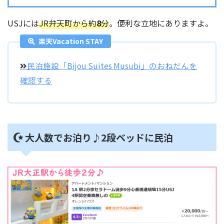
USJには
JR弁天町から約
8
分
。便利な立地にありますよ。
楽天Vacation STAY
民泊施設「Bijou Suites Musubi」のおねだんを
確認する
大人数でお泊り♪2段ベッドに民泊