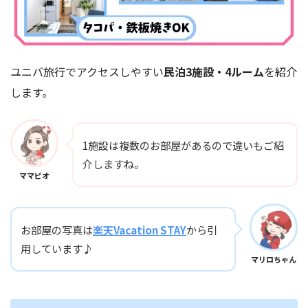
ユニバ旅行でアクセスしやすい
民泊3施設・4ルーム
を紹介
します。
1施設は複数のお部屋があるので違いもご紹
介しますね。
ママピオ
お部屋の写真は
楽天Vacation STAY
から引
用しています♪
マリロちゃん