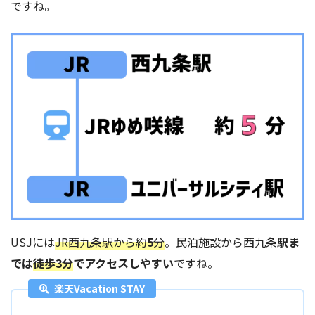
ですね。
USJには
JR西九条駅から約
5
分
。民泊施設から西九条
駅ま
では
徒歩3分
でアクセスしやすい
ですね。
楽天Vacation STAY