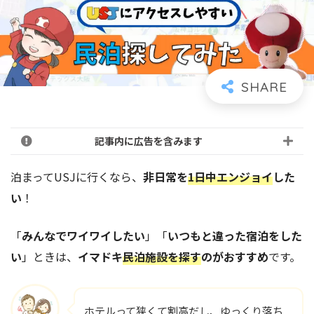
記事内に広告を含みます
泊まってUSJに行くなら、
非日常を
1日中エンジョイ
した
い
！
「
みんなでワイワイしたい
」「
いつもと違った宿泊をした
い
」ときは、
イマドキ
民泊施設を探す
のがおすすめ
です。
ホテルって狭くて割高だし、ゆっくり落ち