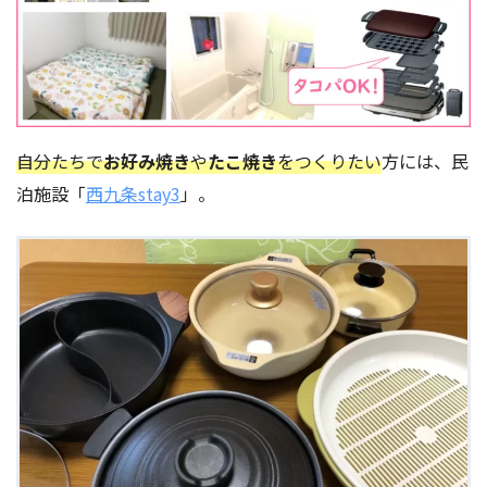
自分たちで
お好み焼き
や
たこ焼き
をつくりたい
方には、民
泊施設「
西九条stay3
」。