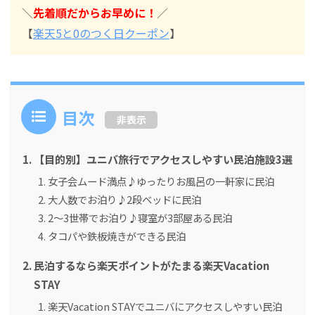
＼
先着順だからお早めに！
／
【
楽天5と0のつく日クーポン
】
目次
非表示
【目的別】ユニバ旅行でアクセスしやすい民泊施設3選
女子会ムード満点♪ゆったりお風呂の一軒家に民泊
大人数でお泊り♪2段ベッドに民泊
2～3世帯でお泊り♪寝室が3部屋ある民泊
タコパや鉄板焼きができる民泊
民泊するなら楽天ポイントがたまる楽天Vacation
STAY
楽天Vacation STAYでユニバにアクセスしやすい民泊