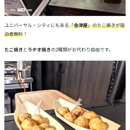
ユニバーサル・シティにもある
「
会津屋
」のたこ焼きが宿
泊者無料
！
たこ焼き
と
ラヂオ焼き
の2種類がお代わり自由です。