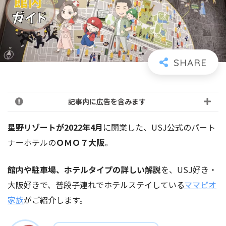
記事内に広告を含みます
星野リゾートが2022年4月
に開業した、USJ公式のパート
ナーホテルの
ＯＭＯ７大阪
。
館内や駐車場、ホテルタイプの詳しい解説
を、USJ好き・
大阪好きで、普段子連れでホテルステイしている
ママピオ
家族
がご紹介します。