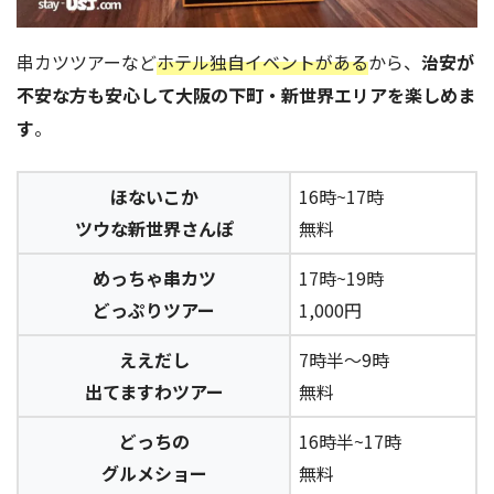
串カツツアーなど
ホテル独自イベントがある
から、
治安が
不安な方も安心して大阪の下町・新世界エリアを楽しめま
す
。
ほないこか
16時~17時
ツウな新世界さんぽ
無料
めっちゃ串カツ
17時~19時
どっぷりツアー
1,000円
ええだし
7時半～9時
出てますわツアー
無料
どっちの
16時半~17時
グルメショー
無料