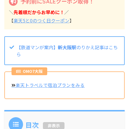
予約前にSALEクーポン取得！
＼
先着順だからお早めに！
／
【
楽天5と0のつく日クーポン
】
【鉄道マンが案内】
新大阪駅
のりかえ記事はこち
ら
OMO7大阪
楽天トラベルで宿泊プランをみる
目次
非表示