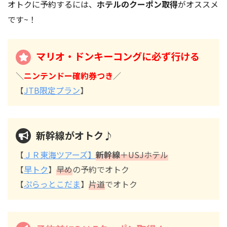
オトクに予約するには、
ホテルのクーポン取得
がオススメ
です~！
マリオ・ドンキーコングに必ず行ける
＼
ニンテンドー確約券つき
／
【
JTB限定プラン
】
新幹線がオトク♪
【
ＪＲ東海ツアーズ】
新幹線
＋USJホテル
【
早トク
】
早め
の予約でオトク
【
ぷらっとこだま
】
片道
でオトク